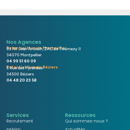
Nos Agences
Potentiel Humain Montpellier
93 All. Jean Anouilh, ZAC de Tournezy II
34070 Montpellier
04 99 51 60 09
Potentiel Humain Béziers
5 Rue des Pyrénées
34500 Béziers
04 48 20 23 58
Services
Ressources
Recrutement
Qui sommes-nous ?
Intérim
Actualités