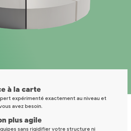
 à la carte
pert expérimenté exactement au niveau et
vous avez besoin.
n plus agile
uipes sans rigidifier votre structure ni