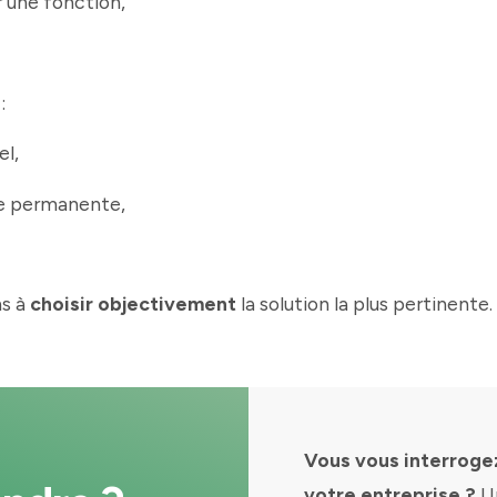
r une fonction,
:
el,
ce permanente,
ns à
choisir objectivement
la solution la plus pertinente.
Vous vous interroge
votre entreprise ?
Un