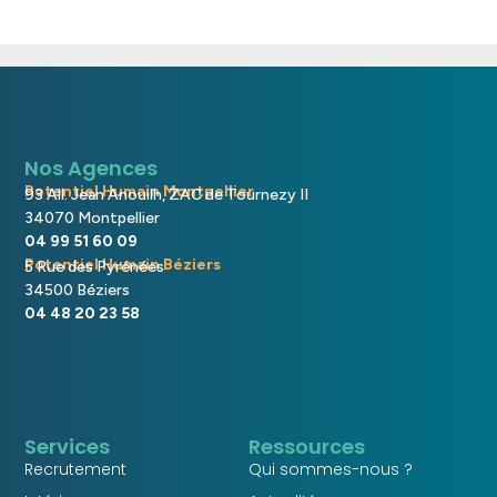
Nos Agences
Potentiel Humain Montpellier
93 All. Jean Anouilh, ZAC de Tournezy II
34070 Montpellier
04 99 51 60 09
Potentiel Humain Béziers
5 Rue des Pyrénées
34500 Béziers
04 48 20 23 58
Services
Ressources
Recrutement
Qui sommes-nous ?